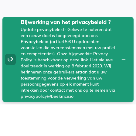
Bijwerking van het privacybeleid ?
Update privacybeleid : Gelieve te noteren dat
een nieuw doel is toegevoegd aan ons
Beelance gebruikt technische cookies, Google
Analytics en Hotjar in uw browser die ons helpen uw
Privacybeleid
(artikel 5.6 U opdrachten
ervaring en onze producten en diensten te verbeteren.
voorstellen die overeenstemmen met uw profiel
en competenties). Onze bijgewerkte Privacy
Deze cookies zorgen ervoor dat onze website
sluiten
optimaal werkt en helpen ons te begrijpen welke
Policy is beschikbaar op deze
link
. Het nieuwe
informatie het nuttigst is voor bezoekers.
doel treedt in werking op 8 februari 2023. Wij
Meer
herinneren onze gebruikers eraan dat u uw
informatie
toestemming voor de verwerking van uw
persoonsgegevens op elk moment kunt
Ik ga akkoord
intrekken door contact met ons op te nemen via
privacypolicy@beelance.io