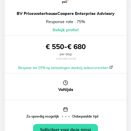
BV PricewaterhouseCoopers Enterprise Advisory
Response rate : 75%
Bekijk profiel
€ 550-€ 680
per dag
Indicatief tarief
Bespaar tot 25% op belastingen dankzij auteursrechten
Voltijds
• • •
Zo spoedig mogelijk
Onbepaalde tijd
Solliciteer voor deze missi